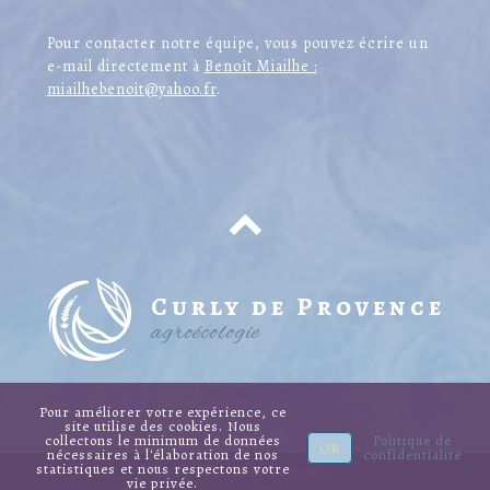
Pour contacter notre équipe, vous pouvez écrire un
e-mail directement à
Benoît Miailhe :
miailhebenoit@yahoo.fr
.
Curly de Provence
agroécologie
Mentions légales
Pour améliorer votre expérience, ce
site utilise des cookies. Nous
collectons le minimum de données
Politique de
OK
nécessaires à l'élaboration de nos
confidentialité
statistiques et nous respectons votre
2026 © Curly de Provence
vie privée.