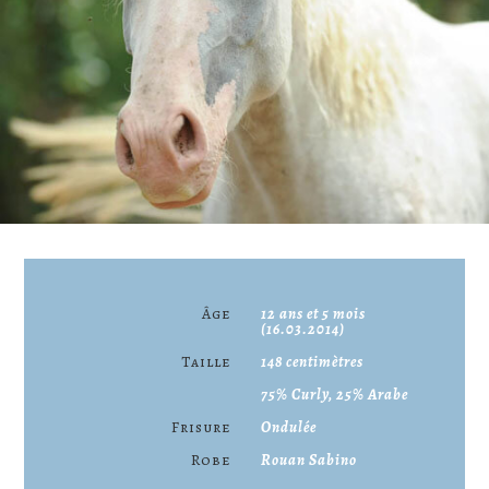
Âge
12 ans et 5 mois
(16.03.2014)
Taille
148 centimètres
75% Curly, 25% Arabe
Frisure
Ondulée
Robe
Rouan Sabino