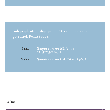
Indépendante, câline jument très douce au bon
potentiel. Beauté rare.
Père
Namaspamoos Hélios de
Sally
reg#1264-D
Mère
Namaspamoos C ALYA
reg#40-D
Calme